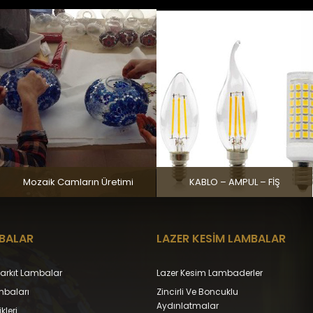
Mozaik Camların Üretimi
KABLO – AMPUL – FİŞ
MBALAR
LAZER KESİM LAMBALAR
 Sarkıt Lambalar
Lazer Kesim Lambaderler
mbaları
Zincirli Ve Boncuklu
Aydınlatmalar
kleri