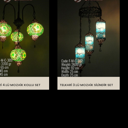
İ 4.LÜ MOZAİK KOLLU SET
TELKARİ 3.LÜ MOZAİK SİLİNDİR SET