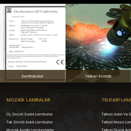
Sertifakalar
Telkari İmalatı
MOZAİK LAMBALAR
TELKARİ LA
Üç Zincirli Sarkıt Lambalar
Telkari Askılı Ve
Tek Zincirli Askılı Lambalar
Telkari Masa La
Mozaik Ayaklı Lambaderler
Telkari Duvar Apli