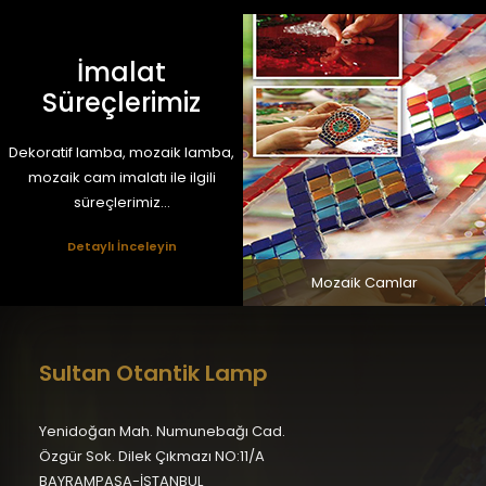
İmalat
Süreçlerimiz
Dekoratif lamba, mozaik lamba,
mozaik cam imalatı ile ilgili
süreçlerimiz...
Detaylı İnceleyin
Mozaik Camlar
Sultan Otantik Lamp
Yenidoğan Mah. Numunebağı Cad.
Özgür Sok. Dilek Çıkmazı NO:11/A
BAYRAMPAŞA-İSTANBUL