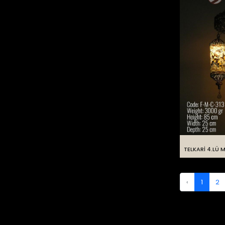
TELKARİ 4.LÜ 
‹
1
2