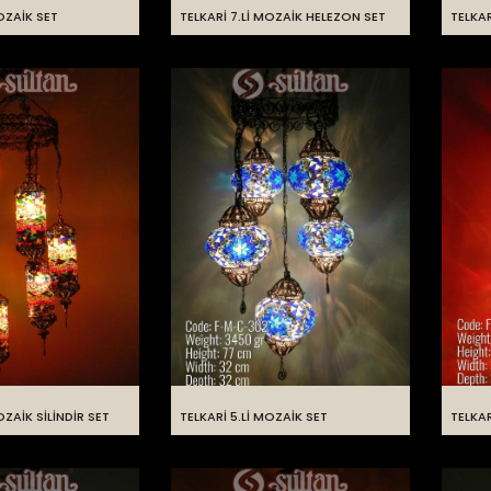
MOZAİK SET
TELKARİ 7.Lİ MOZAİK HELEZON SET
TELKAR
OZAİK SİLİNDİR SET
TELKARİ 5.Lİ MOZAİK SET
TELKAR