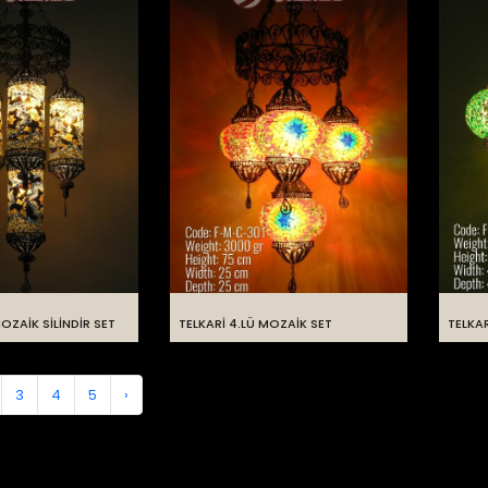
MOZAİK SİLİNDİR SET
TELKARİ 4.LÜ MOZAİK SET
TELKAR
3
4
5
›