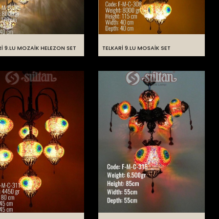
İ 9.LU MOZAİK HELEZON SET
TELKARİ 9.LU MOSAİK SET