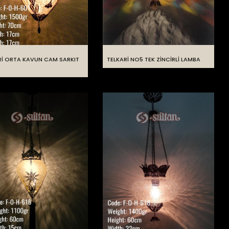
Rİ ORTA KAVUN CAM SARKIT
TELKARİ NO5 TEK ZİNCİRLİ LAMBA
A