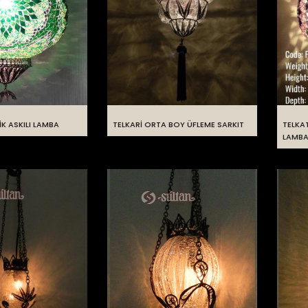
K ASKILI LAMBA
TELKARİ ORTA BOY ÜFLEME SARKIT
TELKA
LAMB