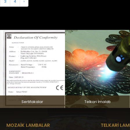
3
4
›
Sertifakalar
Telkari İmalatı
MOZAİK LAMBALAR
TELKARİ LA