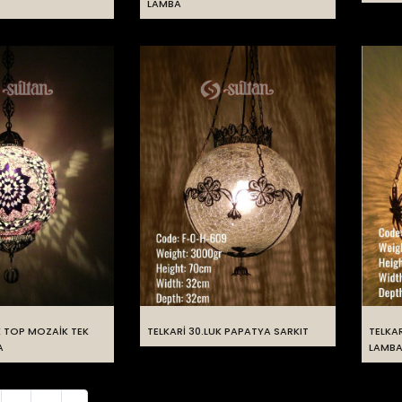
LAMBA
K TOP MOZAİK TEK
TELKARİ 30.LUK PAPATYA SARKIT
TELKAR
A
LAMB