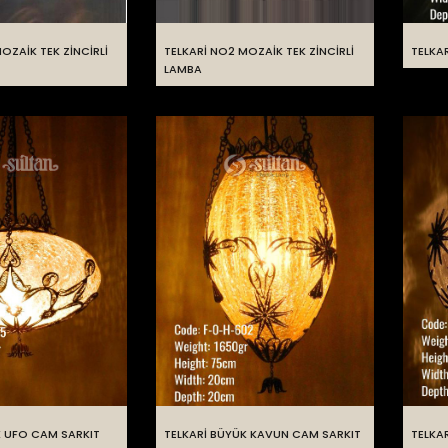
OZAİK TEK ZİNCİRLİ
TELKARİ NO2 MOZAİK TEK ZİNCİRLİ
TELKA
LAMBA
K UFO CAM SARKIT
TELKARİ BÜYÜK KAVUN CAM SARKIT
TELKAR