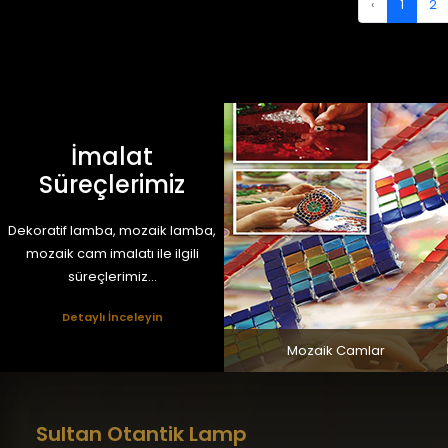
‹
1
2
İmalat
Süreçlerimiz
Dekoratif lamba, mozaik lamba,
mozaik cam imalatı ile ilgili
süreçlerimiz...
Detaylı İnceleyin
Mozaik Camlar
Sultan Otantik Lamp