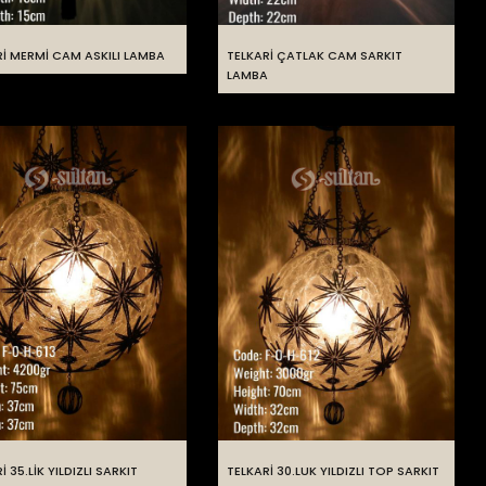
Rİ MERMİ CAM ASKILI LAMBA
TELKARİ ÇATLAK CAM SARKIT
LAMBA
İ 35.LİK YILDIZLI SARKIT
TELKARİ 30.LUK YILDIZLI TOP SARKIT