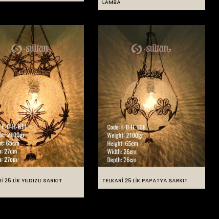
LAMBA
İ 25.LİK YILDIZLI SARKIT
TELKARİ 25.LİK PAPATYA SARKIT
A