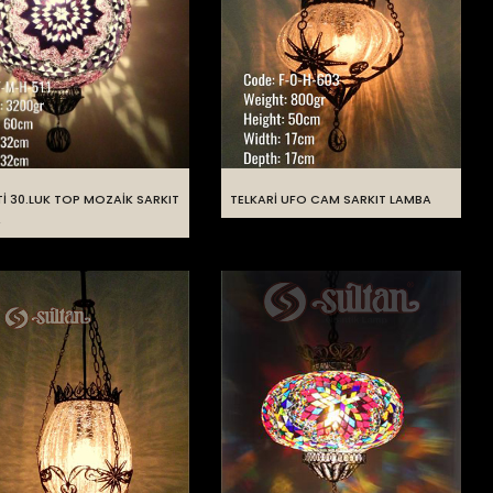
Tİ 30.LUK TOP MOZAİK SARKIT
TELKARİ UFO CAM SARKIT LAMBA
A