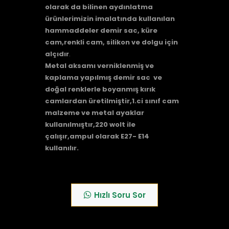
olarak da bilinen aydınlatma
ürünlerimizin imalatında kullanılan
hammaddeler demir sac, küre
cam,renkli cam, silikon ve dolgu için
alçıdır
.
Metal aksamı verniklenmiş ve
kaplama yapılmış demir sac ve
doğal renklerle boyanmış kırık
camlardan üretilmiştir,1.ci sınıf cam
malzeme ve metal ayaklar
kullanılmıştır,220 wolt ile
çalışır,ampul olarak E27- E14
kullanılır.
Hızlı Soru Sor