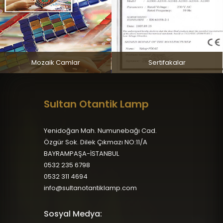
Mozaik Camlar
Sertifakalar
Sultan Otantik Lamp
Yenidoğan Mah. Numunebağı Cad.
Özgür Sok. Dilek Çıkmazı NO:11/A
BAYRAMPAŞA-İSTANBUL
0532 235 6798
0532 311 4694
info@sultanotantiklamp.com
Sosyal Medya: