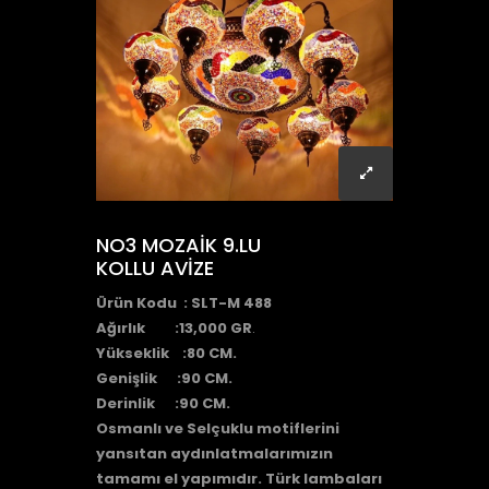
NO3 MOZAİK 9.LU
KOLLU AVİZE
Ürün Kodu :
SLT-M 488
Ağırlık :13,000
GR
.
Yükseklik :80 CM.
Genişlik :90 CM.
Derinlik :90 CM.
Osmanlı ve Selçuklu motiflerini
yansıtan aydınlatmalarımızın
tamamı el yapımıdır. Türk lambaları