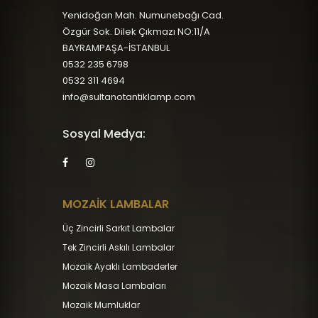
Yenidoğan Mah. Numunebağı Cad.
Özgür Sok. Dilek Çıkmazı NO:11/A
BAYRAMPAŞA-İSTANBUL
0532 235 6798
0532 311 4694
info@sultanotantiklamp.com
Sosyal Medya:
MOZAİK LAMBALAR
Üç Zincirli Sarkıt Lambalar
Tek Zincirli Askılı Lambalar
Mozaik Ayaklı Lambaderler
Mozaik Masa Lambaları
Mozaik Mumluklar