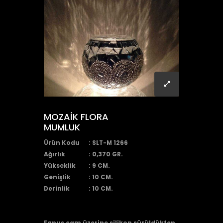
MOZAİK FLORA
MUMLUK
Ürün Kodu
: SLT-M 1266
Ağırlık
: 0,370 GR.
Yükseklik
: 9 CM.
Genişlik
: 10 CM.
Derinlik
: 10 CM.